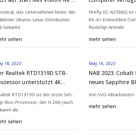
ISC
4K-HDMI-Eingang, 
nonical, das Unternehmen hinter der
Firefly EC-A3588Q ist e
GbE-Schnittstell
liebten Ubuntu-Linux-Distribution,
8K-KI-Embedded-Com
023
May 18, 2023
b bekannt
Rockchip-Antrieb
 neuen OBS-Funktion können Sie
Der Realtek RTD131
hr sehen
mehr sehen
Videos bei geringerer
unterstützt 4K H.26
ite streamen
Videodekodierung
y 18, 2023
May 16, 2023
er Realtek RTD1319D STB-
NAB 2023: Cobalt D
ozessor unterstützt 4K
neues Sapphire BI
266- und AV1-
altek RTD1319D ist der erste Set-
Von SVG-Mitarbeitern F
ideodekodierung
p-Box-Prozessor, der H.266 (auch
mehr sehen
kannt als
hr sehen