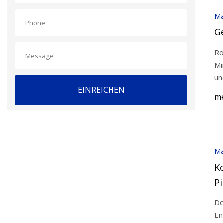
Ma
G
Ro
Mi
un
EINREICHEN
me
Ma
K
Pi
De
En