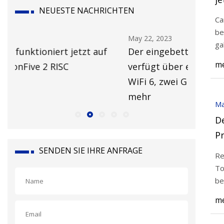
NEUESTE NACHRICHTEN
R
Ca
be
May 22, 2023
May 20, 2
ga
Der eingebettete 8K-KI-Computer
Mit der
me
verfügt über einen 4K-HDMI-Eingang,
bessere 
WiFi 6, zwei GbE-Schnittstellen und
Bandbre
mehr
Ma
D
Pr
H.
SENDEN SIE IHRE ANFRAGE
Re
V
To
be
me