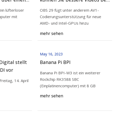
WiFi 6, zwei
geringerer Bandbreite
in lüfterloser
OBS 29 fügt unter anderem AV1-
en und mehr
streamen
puter mit
Codierungsunterstützung für neue
May 16, 2023
AMD- und Intel-GPUs hinzu
9D STB-Prozessor
NAB 2023: Cobalt Digital stellt 
mehr sehen
6- und AV1-
Sapphire BIDI vor
May 16, 2023
igital stellt
Banana Pi BPI
DI vor
Banana Pi BPI-W3 ist ein weiterer
Rockchip RK3588 SBC
reitag, 14. April
(Einplatinencomputer) mit 8 GB
mehr sehen