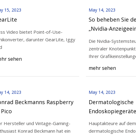
y 15, 2023
May 14, 2023
earLite
So beheben Sie de
„Nvidia-Anzeigeei
ss Video bietet Point-of-Use-
sind nicht verfügb
nikonverter, darunter GearLite, Iggy
Die Nvidia-Systemsteu
Nvidia-Systemste
d
zentraler Knotenpunk
Windows
Ihrer Grafikeinstellung
hr sehen
mehr sehen
y 14, 2023
May 14, 2023
onrad Beckmanns Raspberry
Dermatologische
 Pico
Endoskopiegeräte
Marktbericht 202
r Hersteller und Vintage-Gaming-
Hauptakteure auf dem 
thusiast Konrad Beckmann hat ein
dermatologische Endo