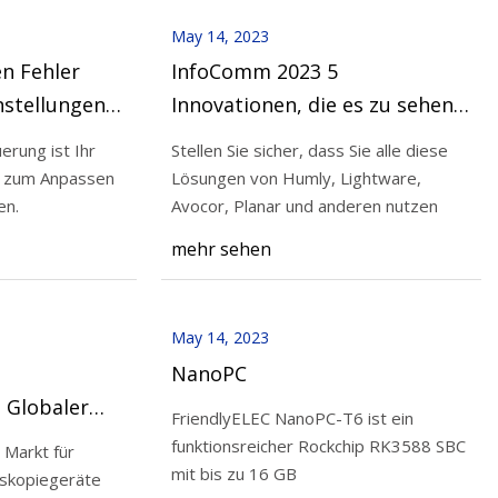
May 14, 2023
n Fehler
InfoComm 2023 5
nstellungen
Innovationen, die es zu sehen
ar“ in der
gilt: bescheidene Debüts,
erung ist Ihr
Stellen Sie sicher, dass Sie alle diese
uerung für
Lightware spricht über USB
t zum Anpassen
Lösungen von Humly, Lightware,
en.
Avocor, Planar und anderen nutzen
mehr sehen
May 14, 2023
NanoPC
 Globaler
FriendlyELEC NanoPC-T6 ist ein
3
funktionsreicher Rockchip RK3588 SBC
Markt für
mit bis zu 16 GB
skopiegeräte