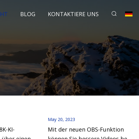
CHT
BLOG
KONTAKTIERE UNS
May 20, 2023
8K-KI-
Mit der neuen OBS-Funktion
 über einen
können Sie bessere Videos bei