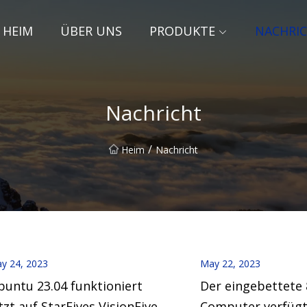
HEIM
ÜBER UNS
PRODUKTE
NACHRI
Nachricht
/
Heim
Nachricht
y 24, 2023
May 22, 2023
untu 23.04 funktioniert
Der eingebettete 
tzt auf StarFives VisionFive 2
Computer verfügt