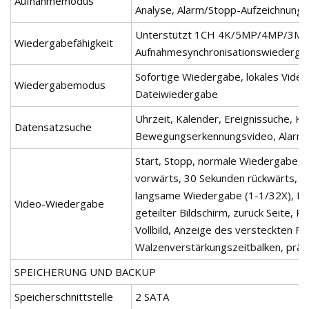
Aufnahmemodus
Analyse, Alarm/Stopp-Aufzeichnung
Unterstützt 1CH 4K/5MP/4MP/3MP
Wiedergabefähigkeit
Aufnahmesynchronisationswiederga
Sofortige Wiedergabe, lokales Vide
Wiedergabemodus
Dateiwiedergabe
Uhrzeit, Kalender, Ereignissuche, K
Datensatzsuche
Bewegungserkennungsvideo, Alarmvid
Start, Stopp, normale Wiedergabe,
vorwärts, 30 Sekunden rückwärts, s
langsame Wiedergabe (1-1/32X), Ein
Video-Wiedergabe
geteilter Bildschirm, zurück Seite, 
Vollbild, Anzeige des versteckten Fo
Walzenverstärkungszeitbalken, prä
SPEICHERUNG UND BACKUP
Speicherschnittstelle
2 SATA