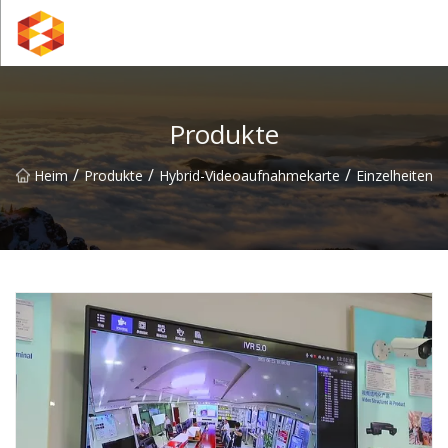
Guiyang BrightSpectrum Group Group Co., Ltd
Produkte
/
/
/
Heim
Produkte
Hybrid-Videoaufnahmekarte
Einzelheiten