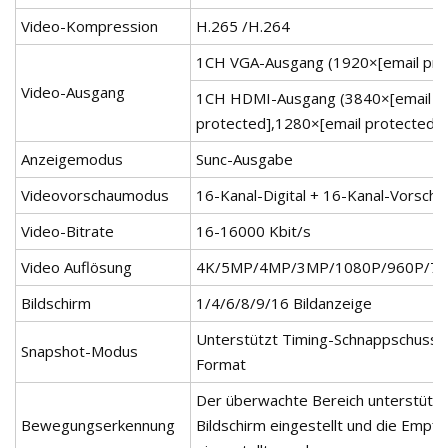
Video-Kompression
H.265 /H.264
1CH VGA-Ausgang (1920×[email prot
Video-Ausgang
1CH HDMI-Ausgang (3840×[email pr
protected],1280×[email protected])
Anzeigemodus
Sunc-Ausgabe
Videovorschaumodus
16-Kanal-Digital + 16-Kanal-Vorsch
Video-Bitrate
16-16000 Kbit/s
Video Auflösung
4K/5MP/4MP/3MP/1080P/960P/720
Bildschirm
1/4/6/8/9/16 Bildanzeige
Unterstützt Timing-Schnappschuss,
Snapshot-Modus
Format
Der überwachte Bereich unterstützt 
Bewegungserkennung
Bildschirm eingestellt und die Empfi