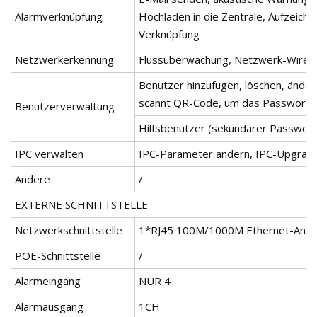
Alarmverknüpfung
Hochladen in die Zentrale, Aufzeich
Verknüpfung
Netzwerkerkennung
Flussüberwachung, Netzwerk-Wires
Benutzer hinzufügen, löschen, ände
scannt QR-Code, um das Passwort 
Benutzerverwaltung
Hilfsbenutzer (sekundärer Passwort
IPC verwalten
IPC-Parameter ändern, IPC-Upgrade
Andere
/
EXTERNE SCHNITTSTELLE
Netzwerkschnittstelle
1*RJ45 100M/1000M Ethernet-Ansc
POE-Schnittstelle
/
Alarmeingang
NUR 4
Alarmausgang
1CH