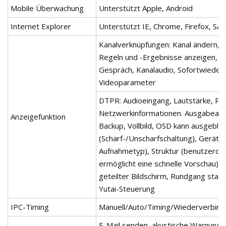
Mobile Überwachung
Unterstützt Apple, Android
Internet Explorer
Unterstützt IE, Chrome, Firefox, Safa
Kanalverknüpfungen: Kanal ändern, 3D
Regeln und -Ergebnisse anzeigen, Sc
Gespräch, Kanalaudio, Sofortwieder
Videoparameter
DTPR: Audioeingang, Lautstärke, P2
Netzwerkinformationen. Ausgabeanp
Anzeigefunktion
Backup, Vollbild, OSD kann ausgebl
(Scharf-/Unscharfschaltung), Geräteli
Aufnahmetyp), Struktur (benutzerdefi
ermöglicht eine schnelle Vorschau),
geteilter Bildschirm, Rundgang star
Yutai-Steuerung
IPC-Timing
Manuell/Auto/Timing/Wiederverbind
E-Mail senden, akustische Warnung 