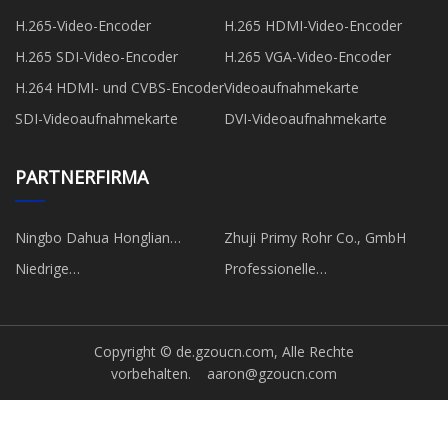
H.265-Video-Encoder
H.265 HDMI-Video-Encoder
H.265 SDI-Video-Encoder
H.265 VGA-Video-Encoder
H.264 HDMI- und CVBS-Encoder
Videoaufnahmekarte
SDI-Videoaufnahmekarte
DVI-Videoaufnahmekarte
PARTNERFIRMA
Ningbo Dahua Honglian
Zhuji Primy Rohr Co., GmbH
Schleifscheibe Co., Ltd.
Niedrige
Professionelle
Spannungsstromtransformatorfabrik
Laserschneidmaschine für
Siliziumstahl
Copyright © de.gzoucn.com, Alle Rechte
vorbehalten.
aaron@gzoucn.com