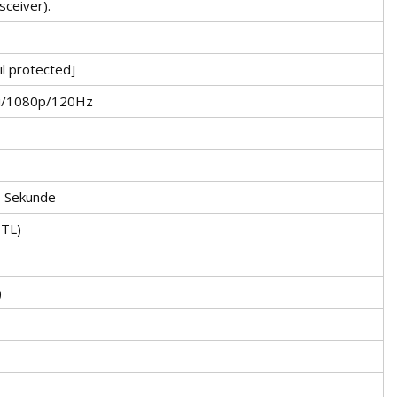
sceiver).
l protected]
i/1080p/120Hz
o Sekunde
TTL)
)