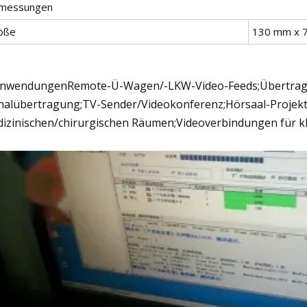
messungen
öße
130 mm x 
AnwendungenRemote-Ü-Wagen/-LKW-Video-Feeds;Übertragu
nalübertragung;TV-Sender/Videokonferenz;Hörsaal-Projekt
izinischen/chirurgischen Räumen;Videoverbindungen für