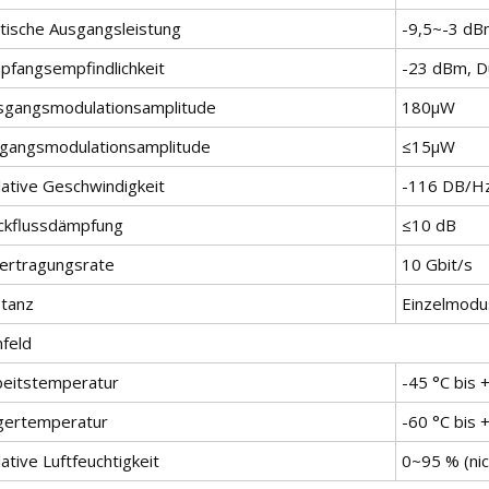
tische Ausgangsleistung
-9,5~-3 dBm
pfangsempfindlichkeit
-23 dBm, D
sgangsmodulationsamplitude
180μW
ngangsmodulationsamplitude
≤15μW
lative Geschwindigkeit
-116 DB/H
ckflussdämpfung
≤10 dB
ertragungsrate
10 Gbit/s
stanz
Einzelmodus
feld
beitstemperatur
-45 °C bis 
gertemperatur
-60 °C bis 
ative Luftfeuchtigkeit
0~95 % (ni