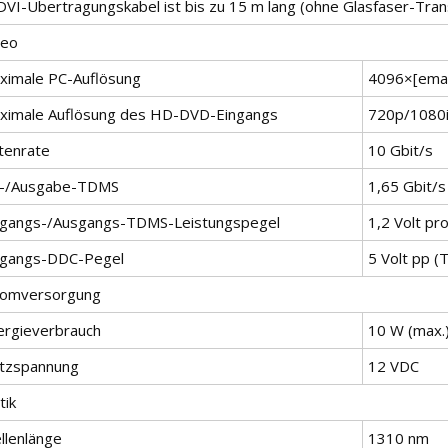
 DVI-Übertragungskabel ist bis zu 15 m lang (ohne Glasfaser-Tran
deo
ximale PC-Auflösung
4096×[emai
ximale Auflösung des HD-DVD-Eingangs
720p/1080
tenrate
10 Gbit/s
n-/Ausgabe-TDMS
1,65 Gbit/s
ngangs-/Ausgangs-TDMS-Leistungspegel
1,2 Volt pr
ngangs-DDC-Pegel
5 Volt pp (
romversorgung
ergieverbrauch
10 W (max.
tzspannung
12 VDC
tik
llenlänge
1310 nm