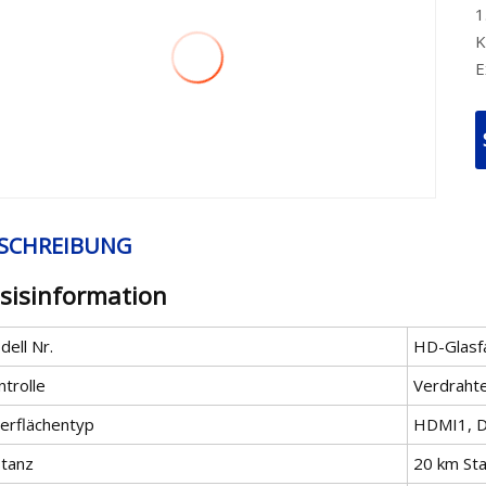
1
K
E
SCHREIBUNG
sisinformation
ell Nr.
HD-Glasf
trolle
Verdraht
erflächentyp
HDMI1, D
stanz
20 km St