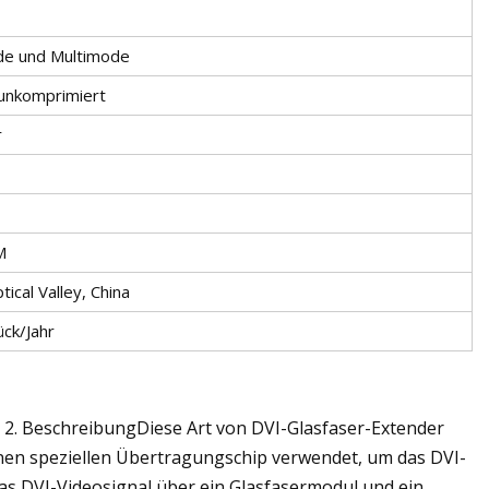
de und Multimode
 unkomprimiert
r
M
ical Valley, China
ck/Jahr
2. BeschreibungDiese Art von DVI-Glasfaser-Extender
nen speziellen Übertragungschip verwendet, um das DVI-
das DVI-Videosignal über ein Glasfasermodul und ein