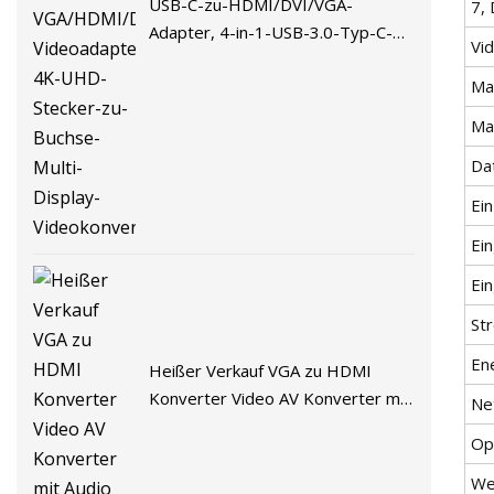
USB-C-zu-HDMI/DVI/VGA-
7,
Adapter, 4-in-1-USB-3.0-Typ-C-
Vi
Hub-VGA/HDMI/DVI-
Ma
Videoadapter, 4K-UHD-Stecker-
zu-Buchse-Multi-Display-
Ma
Videokonverter
Da
Ei
Ei
Ei
St
En
Heißer Verkauf VGA zu HDMI
Konverter Video AV Konverter mit
Ne
Audio
Op
We