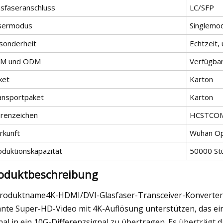
asfaseranschluss
LC/SFP
sermodus
Singlemo
sonderheit
Echtzeit,
M und ODM
Verfügba
ket
Karton
ansportpaket
Karton
renzeichen
HCSTCO
rkunft
Wuhan Opt
oduktionskapazität
50000 Stü
oduktbeschreibung
Produktname4K-HDMI/DVI-Glasfaser-Transceiver-Konverter 
nte Super-HD-Video mit 4K-Auflösung unterstützen, das ei
nal in ein 10G-Differenzsignal zu übertragen. Es überträgt 