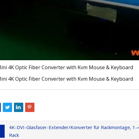
4K-DVI-Glasfaser-Extender/Konverter für Rackmontage, 1–4 
Rack