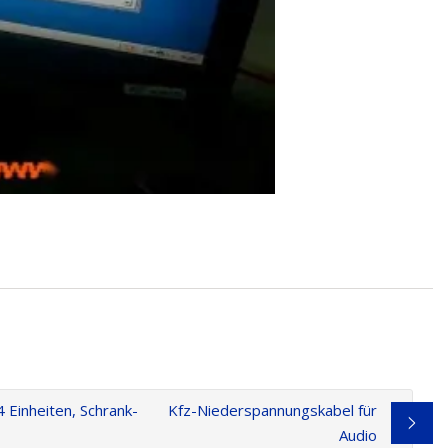
Einheiten, Schrank-
Kfz-Niederspannungskabel für
Audio