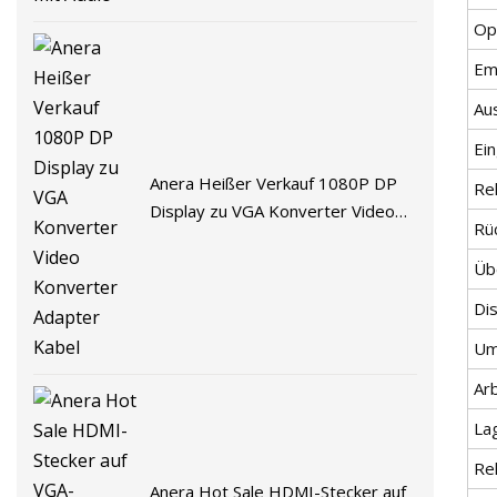
Op
Em
Au
Ei
Anera Heißer Verkauf 1080P DP
Re
Display zu VGA Konverter Video
Rü
Konverter Adapter Kabel
Üb
Di
Um
Ar
La
Rel
Anera Hot Sale HDMI-Stecker auf